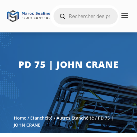
Products
a
search
PD 75 | JOHN CRANE
Home
/
Etanchéité
/
Autres Etanchéité
/ PD 75 |
JOHN CRANE