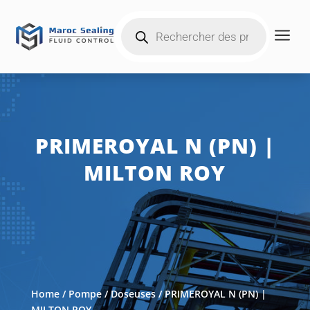
Products
a
search
PRIMEROYAL N (PN) |
MILTON ROY
Home
/
Pompe
/
Doseuses
/ PRIMEROYAL N (PN) |
MILTON ROY