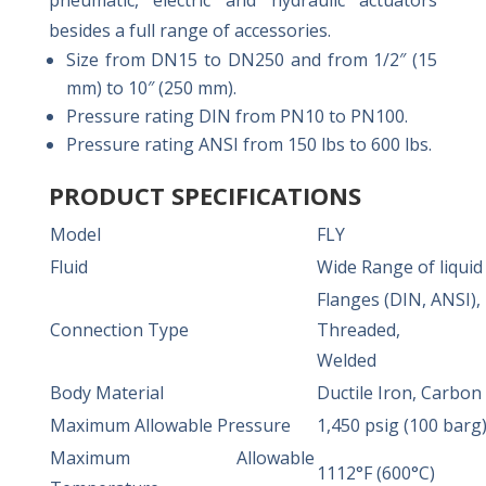
pneumatic, electric and hydraulic actuators
besides a full range of accessories.
Size from DN15 to DN250 and from 1/2″ (15
mm) to 10″ (250 mm).
Pressure rating DIN from PN10 to PN100.
Pressure rating ANSI from 150 lbs to 600 lbs.
PRODUCT SPECIFICATIONS
Model
FLY
Fluid
Wide Range of liquid
Flanges (DIN, ANSI),
Connection Type
Threaded,
Welded
Body Material
Ductile Iron, Carbon S
Maximum Allowable Pressure
1,450 psig (100 barg
Maximum Allowable
1112°F (600°C)