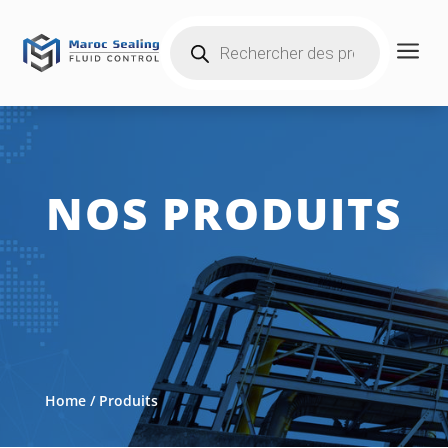
Products
a
search
NOS PRODUITS
Home
/ Produits