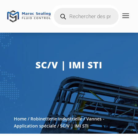
Products
a
search
SC/V | IMI STI
Home
/
Robinetterie Industrielle
/
Vannes -
Application spéciale
/ SC/V | IMI STI